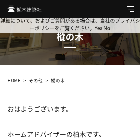
Cookie を使用して、お客様の活動を追跡してもよろしいです
か? 当社ではお客様のプライバシーを極めて重視しています。
メ
ニ
詳細について、およびご質問がある場合は、当社のプライバシ
ュ
ーポリシーをご覧ください。
Yes
No
ー
樅の木
HOME
その他
樅の木
おはようございます。
ホームアドバイザーの柏木です。