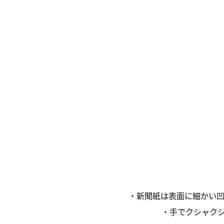
・新聞紙は表面に細かい
・手で
クシャク