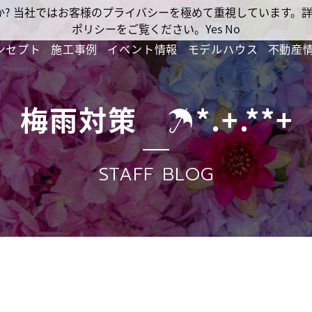
ですか? 当社ではお客様のプライバシーを極めて重視しています
ポリシーをご覧ください。
Yes
No
ンセプト
施工事例
イベント情報
モデルハウス
不動産
梅雨対策 ☂*.+.**+
STAFF BLOG