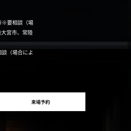
市※要相談（場
陸大宮市、常陸
相談（場合によ
来場予約