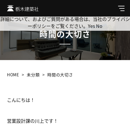
Cookie を使用して、お客様の活動を追跡してもよろしいです
か? 当社ではお客様のプライバシーを極めて重視しています。
メ
ニ
詳細について、およびご質問がある場合は、当社のプライバシ
ュ
ーポリシーをご覧ください。
Yes
No
ー
時間の大切さ
HOME
未分類
時間の大切さ
こんにちは！
営業設計課の川上です！