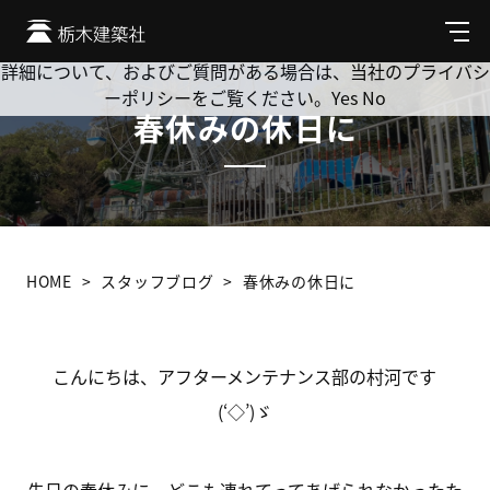
Cookie を使用して、お客様の活動を追跡してもよろしいです
か? 当社ではお客様のプライバシーを極めて重視しています。
メ
ニ
詳細について、およびご質問がある場合は、当社のプライバシ
ュ
ーポリシーをご覧ください。
Yes
No
ー
春休みの休日に
HOME
スタッフブログ
春休みの休日に
こんにちは、アフターメンテナンス部の村河です
(‘◇’)ゞ