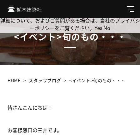
Cookie を使用して、お客様の活動を追跡してもよろしいです
か? 当社ではお客様のプライバシーを極めて重視しています。
メ
ニ
詳細について、およびご質問がある場合は、当社のプライバシ
ュ
ーポリシーをご覧ください。
Yes
No
ー
<イベント>旬のもの・・・
HOME
スタッフブログ
<イベント>旬のもの・・・
皆さんこんにちは！
お客様窓口の三井です。