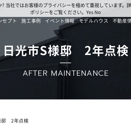
ですか? 当社ではお客様のプライバシーを極めて重視しています
ポリシーをご覧ください。
Yes
No
ンセプト
施工事例
イベント情報
モデルハウス
不動産
日光市S様邸 2年点検
AFTER MAINTENANCE
様邸 2年点検