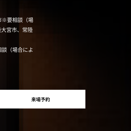
市※要相談（場
陸大宮市、常陸
相談（場合によ
来場予約