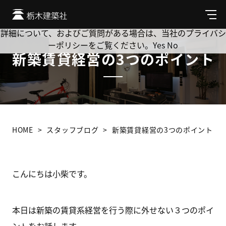
Cookie を使用して、お客様の活動を追跡してもよろしいです
か? 当社ではお客様のプライバシーを極めて重視しています。
メ
ニ
詳細について、およびご質問がある場合は、当社のプライバシ
ュ
ーポリシーをご覧ください。
Yes
No
ー
新築賃貸経営の3つのポイント
HOME
スタッフブログ
新築賃貸経営の3つのポイント
こんにちは小柴です。
本日は新築の賃貸系経営を行う際に外せない３つのポイ