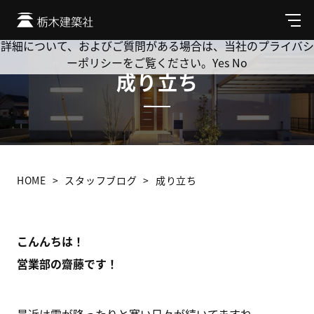
Cookie を使用して、お客様の活動を追跡してもよろしいです
か? 当社ではお客様のプライバシーを極めて重視しています。
メ
ニ
詳細について、およびご質問がある場合は、当社のプライバシ
ュ
ーポリシーをご覧ください。
Yes
No
ー
成り立ち
HOME
スタッフブログ
成り立ち
こんんちは！
営業部の齋藤です！