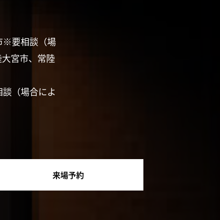
市※要相談（場
陸大宮市、常陸
相談（場合によ
来場予約