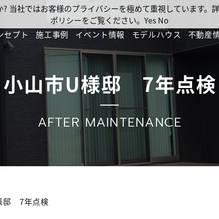
ですか? 当社ではお客様のプライバシーを極めて重視しています
ポリシーをご覧ください。
Yes
No
ンセプト
施工事例
イベント情報
モデルハウス
不動産
小山市U様邸 7年点検
AFTER MAINTENANCE
様邸 7年点検