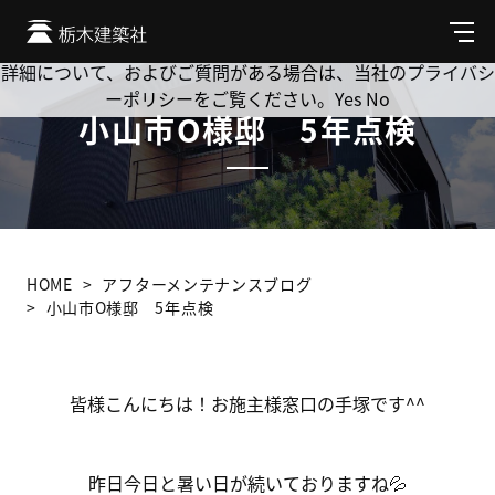
Cookie を使用して、お客様の活動を追跡してもよろしいです
か? 当社ではお客様のプライバシーを極めて重視しています。
メ
ニ
詳細について、およびご質問がある場合は、当社のプライバシ
ュ
ーポリシーをご覧ください。
Yes
No
ー
小山市O様邸 5年点検
HOME
アフターメンテナンスブログ
小山市O様邸 5年点検
皆様こんにちは！お施主様窓口の手塚です^^
昨日今日と暑い日が続いておりますね💦