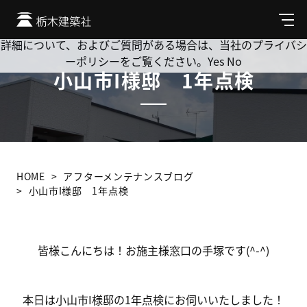
Cookie を使用して、お客様の活動を追跡してもよろしいです
か? 当社ではお客様のプライバシーを極めて重視しています。
メ
ニ
詳細について、およびご質問がある場合は、当社のプライバシ
ュ
ーポリシーをご覧ください。
Yes
No
ー
小山市I様邸 1年点検
HOME
アフターメンテナンスブログ
小山市I様邸 1年点検
皆様こんにちは！お施主様窓口の手塚です(^-^)
本日は小山市I様邸の1年点検にお伺いいたしました！