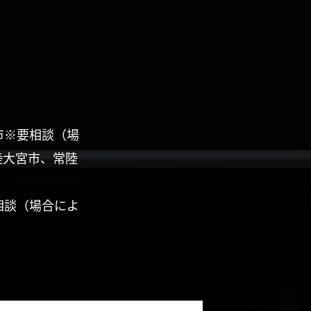
市※要相談（場
陸大宮市、常陸
相談（場合によ