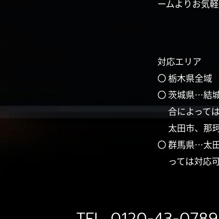
ームよりお気軽
対応エリア
〇 栃木県全域
〇 茨城県…結
合によって
太田市、那
〇 群馬県…太
っては対応
TEL.
0120-43-0789