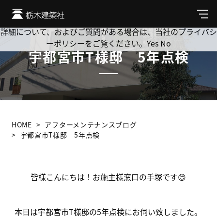
Cookie を使用して、お客様の活動を追跡してもよろしいです
か? 当社ではお客様のプライバシーを極めて重視しています。
メ
ニ
詳細について、およびご質問がある場合は、当社のプライバシ
ュ
ーポリシーをご覧ください。
Yes
No
ー
宇都宮市T様邸 5年点検
HOME
アフターメンテナンスブログ
宇都宮市T様邸 5年点検
皆様こんにちは！お施主様窓口の手塚です😊
本日は宇都宮市T様邸の5年点検にお伺い致しました。