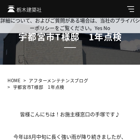
Cookie を使用して、お客様の活動を追跡してもよろしいです
か? 当社ではお客様のプライバシーを極めて重視しています。
メ
ニ
詳細について、およびご質問がある場合は、当社のプライバシ
ュ
ーポリシーをご覧ください。
Yes
No
ー
宇都宮市T様邸 1年点検
HOME
アフターメンテナンスブログ
宇都宮市T様邸 1年点検
皆様こんにちは！お施主様窓口の手塚です♪
今年は8月中旬に長く強い雨が降り続きましたが、