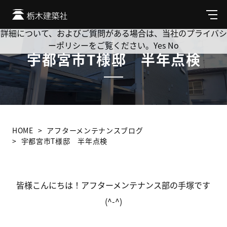
Cookie を使用して、お客様の活動を追跡してもよろしいです
か? 当社ではお客様のプライバシーを極めて重視しています。
メ
ニ
詳細について、およびご質問がある場合は、当社のプライバシ
ュ
ーポリシーをご覧ください。
Yes
No
ー
宇都宮市T様邸 半年点検
HOME
アフターメンテナンスブログ
宇都宮市T様邸 半年点検
皆様こんにちは！アフターメンテナンス部の手塚です
(^-^)