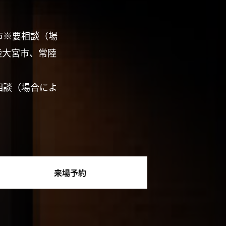
市※要相談（場
陸大宮市、常陸
相談（場合によ
来場予約