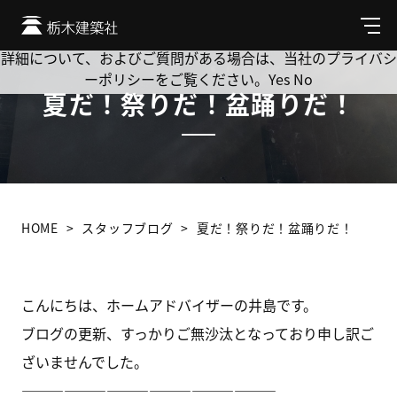
Cookie を使用して、お客様の活動を追跡してもよろしいです
か? 当社ではお客様のプライバシーを極めて重視しています。
メ
ニ
詳細について、およびご質問がある場合は、当社のプライバシ
ュ
ーポリシーをご覧ください。
Yes
No
ー
夏だ！祭りだ！盆踊りだ！
HOME
スタッフブログ
夏だ！祭りだ！盆踊りだ！
こんにちは、ホームアドバイザーの井島です。
ブログの更新、すっかりご無沙汰となっており申し訳ご
ざいませんでした。
——————————————————