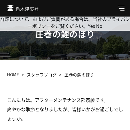
Cookie を使用して、お客様の活動を追跡してもよろしいです
か? 当社ではお客様のプライバシーを極めて重視しています。
メ
ニ
詳細について、およびご質問がある場合は、当社のプライバシ
ュ
ーポリシーをご覧ください。
Yes
No
ー
圧巻の鯉のぼり
HOME
スタッフブログ
圧巻の鯉のぼり
こんにちは。アフターメンテナンス部斎藤です。
爽やかな季節となりましたが、皆様いかがお過ごしでし
ょうか。