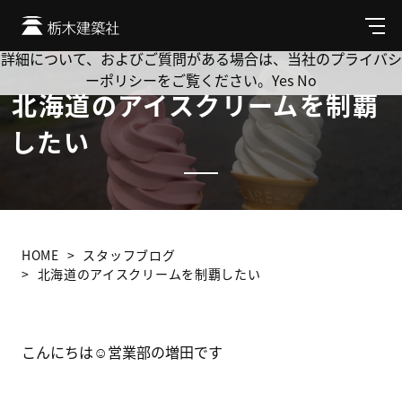
Cookie を使用して、お客様の活動を追跡してもよろしいです
か? 当社ではお客様のプライバシーを極めて重視しています。
メ
ニ
詳細について、およびご質問がある場合は、当社のプライバシ
ュ
ーポリシーをご覧ください。
Yes
No
ー
北海道のアイスクリームを制覇
したい
HOME
スタッフブログ
北海道のアイスクリームを制覇したい
こんにちは☺営業部の増田です