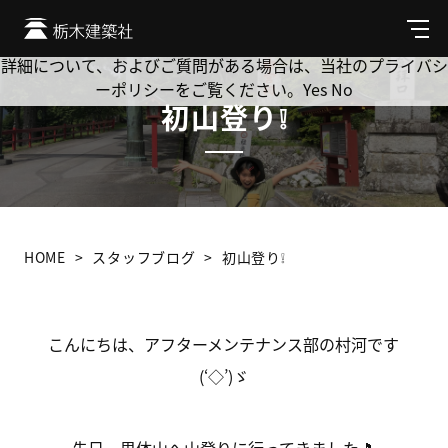
Cookie を使用して、お客様の活動を追跡してもよろしいです
か? 当社ではお客様のプライバシーを極めて重視しています。
メ
ニ
詳細について、およびご質問がある場合は、当社のプライバシ
ュ
ーポリシーをご覧ください。
Yes
No
ー
初山登り❕
HOME
スタッフブログ
初山登り❕
こんにちは、アフターメンテナンス部の村河です
(‘◇’)ゞ