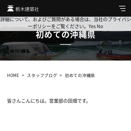
Cookie を使用して、お客様の活動を追跡してもよろしいです
か? 当社ではお客様のプライバシーを極めて重視しています。
メ
ニ
詳細について、およびご質問がある場合は、当社のプライバシ
ュ
ーポリシーをご覧ください。
Yes
No
ー
初めての沖縄県
HOME
スタッフブログ
初めての沖縄県
皆さんこんにちは。営業部の田畑です。