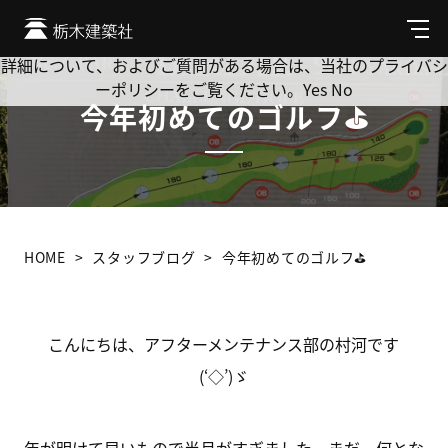
Cookie を使用して、お客様の活動を追跡してもよろしいです
か? 当社ではお客様のプライバシーを極めて重視しています。
メ
ニ
詳細について、およびご質問がある場合は、当社のプライバシ
ュ
ーポリシーをご覧ください。
Yes
No
ー
今年初めてのゴルフ⛳
HOME
スタッフブログ
今年初めてのゴルフ⛳
こんにちは、アフターメンテナンス部の村河です
(‘◇’)ゞ