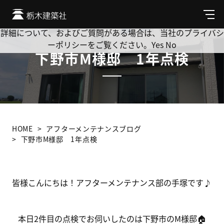
Cookie を使用して、お客様の活動を追跡してもよろしいです
か? 当社ではお客様のプライバシーを極めて重視しています。
メ
ニ
詳細について、およびご質問がある場合は、当社のプライバシ
ュ
ーポリシーをご覧ください。
Yes
No
ー
下野市M様邸 1年点検
HOME
アフターメンテナンスブログ
下野市M様邸 1年点検
皆様こんにちは！アフターメンテナンス部の手塚です♪
本日2件目の点検でお伺いしたのは下野市のM様邸🏠