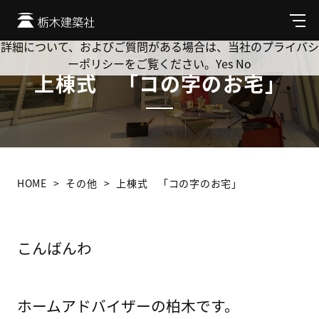
Cookie を使用して、お客様の活動を追跡してもよろしいです
か? 当社ではお客様のプライバシーを極めて重視しています。
メ
ニ
詳細について、およびご質問がある場合は、当社のプライバシ
ュ
ーポリシーをご覧ください。
Yes
No
ー
上棟式 「コの字のお宅」
HOME
その他
上棟式 「コの字のお宅」
こんばんわ
ホームアドバイザーの柏木です。