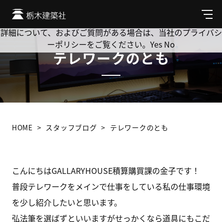
Cookie を使用して、お客様の活動を追跡してもよろしいです
か? 当社ではお客様のプライバシーを極めて重視しています。
メ
ニ
詳細について、およびご質問がある場合は、当社のプライバシ
ュ
ーポリシーをご覧ください。
Yes
No
ー
テレワークのとも
HOME
スタッフブログ
テレワークのとも
こんにちはGALLARYHOUSE積算購買課の金子です！
普段テレワークをメインで仕事をしている私の仕事環境
を少し紹介したいと思います。
弘法筆を選ばずといいますがせっかくなら道具にもこだ