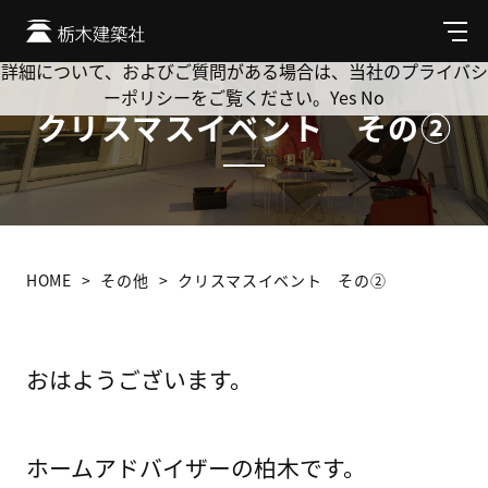
Cookie を使用して、お客様の活動を追跡してもよろしいです
か? 当社ではお客様のプライバシーを極めて重視しています。
メ
ニ
詳細について、およびご質問がある場合は、当社のプライバシ
ュ
ーポリシーをご覧ください。
Yes
No
ー
クリスマスイベント その②
HOME
その他
クリスマスイベント その②
おはようございます。
ホームアドバイザーの柏木です。