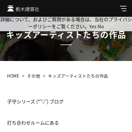
Cookie を使用して、お客様の活動を追跡してもよろしいです
か? 当社ではお客様のプライバシーを極めて重視しています。
メ
ニ
詳細について、およびご質問がある場合は、当社のプライバシ
ュ
ーポリシーをご覧ください。
Yes
No
ー
キッズアーティストたちの作品
HOME
その他
キッズアーティストたちの作品
子守シリーズ (*’▽’) ブログ
打ち合わせルームにある