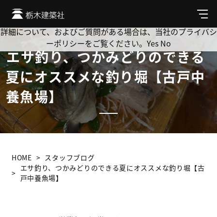
Cookie を使用して、お客様の活動を追跡してもよろしいです
か? 当社ではお客様のプライバシーを極めて重視しています。
メ
ニ
詳細について、およびご質問がある場合は、当社のプライバシ
ュ
ーポリシーをご覧ください。
Yes
No
ー
エサ釣り、つかみどりのできる
夏にオススメな釣り堀【古戸中
養魚場】
HOME
スタッフブログ
エサ釣り、つかみどりのできる夏にオススメな釣り堀【古
戸中養魚場】