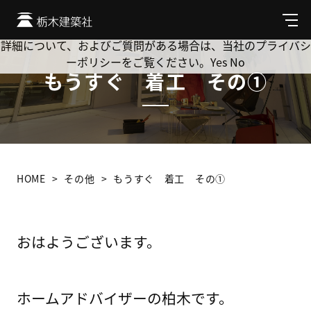
Cookie を使用して、お客様の活動を追跡してもよろしいです
か? 当社ではお客様のプライバシーを極めて重視しています。
メ
ニ
詳細について、およびご質問がある場合は、当社のプライバシ
ュ
ーポリシーをご覧ください。
Yes
No
ー
もうすぐ 着工 その①
HOME
その他
もうすぐ 着工 その①
おはようございます。
ホームアドバイザーの柏木です。