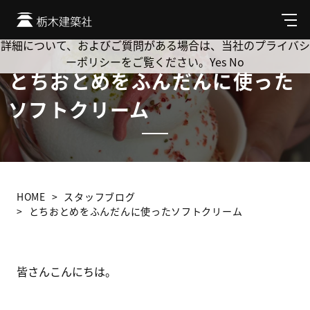
Cookie を使用して、お客様の活動を追跡してもよろしいです
か? 当社ではお客様のプライバシーを極めて重視しています。
メ
ニ
詳細について、およびご質問がある場合は、当社のプライバシ
ュ
ーポリシーをご覧ください。
Yes
No
ー
とちおとめをふんだんに使った
ソフトクリーム
HOME
スタッフブログ
とちおとめをふんだんに使ったソフトクリーム
皆さんこんにちは。