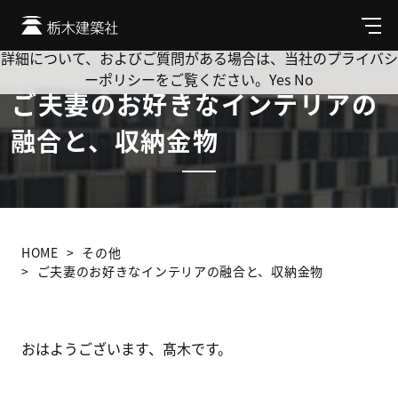
Cookie を使用して、お客様の活動を追跡してもよろしいです
か? 当社ではお客様のプライバシーを極めて重視しています。
メ
ニ
詳細について、およびご質問がある場合は、当社のプライバシ
ュ
ーポリシーをご覧ください。
Yes
No
ー
ご夫妻のお好きなインテリアの
融合と、収納金物
HOME
その他
ご夫妻のお好きなインテリアの融合と、収納金物
おはようございます、髙木です。