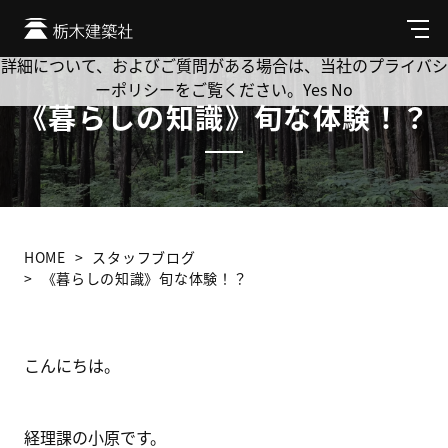
Cookie を使用して、お客様の活動を追跡してもよろしいです
か? 当社ではお客様のプライバシーを極めて重視しています。
メ
ニ
詳細について、およびご質問がある場合は、当社のプライバシ
ュ
ーポリシーをご覧ください。
Yes
No
ー
《暮らしの知識》旬な体験！？
HOME
スタッフブログ
《暮らしの知識》旬な体験！？
こんにちは。
経理課の小原です。