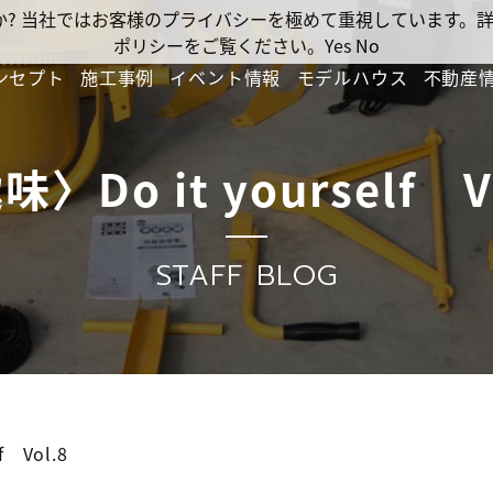
ですか? 当社ではお客様のプライバシーを極めて重視しています
ポリシーをご覧ください。
Yes
No
ンセプト
施工事例
イベント情報
モデルハウス
不動産
〉Do it yourself V
STAFF BLOG
f Vol.8