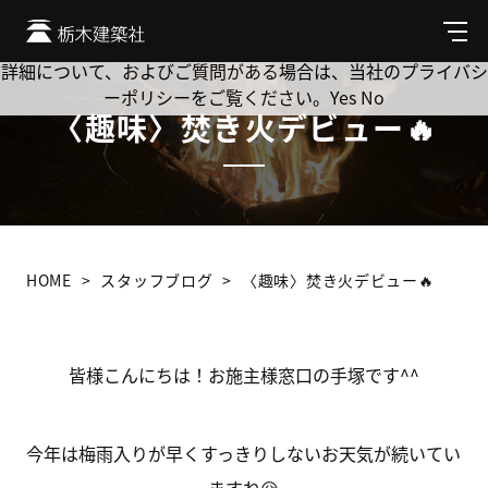
Cookie を使用して、お客様の活動を追跡してもよろしいです
か? 当社ではお客様のプライバシーを極めて重視しています。
メ
ニ
詳細について、およびご質問がある場合は、当社のプライバシ
ュ
ーポリシーをご覧ください。
Yes
No
ー
〈趣味〉焚き火デビュー🔥
HOME
スタッフブログ
〈趣味〉焚き火デビュー🔥
皆様こんにちは！お施主様窓口の手塚です^^
今年は梅雨入りが早くすっきりしないお天気が続いてい