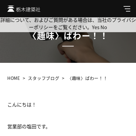
Cookie を使用して、お客様の活動を追跡してもよろしいです
か? 当社ではお客様のプライバシーを極めて重視しています。
メ
ニ
詳細について、およびご質問がある場合は、当社のプライバシ
ュ
ーポリシーをご覧ください。
Yes
No
ー
〈趣味〉ぱわー！！
HOME
スタッフブログ
〈趣味〉ぱわー！！
こんにちは！
営業部の塩田です。