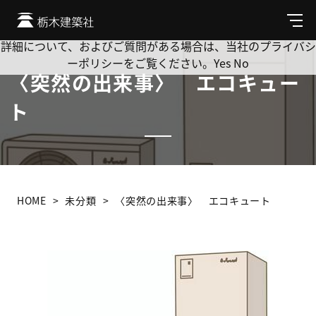
Cookie を使用して、お客様の活動を追跡してもよろしいです
か? 当社ではお客様のプライバシーを極めて重視しています。
メ
ニ
詳細について、およびご質問がある場合は、当社のプライバシ
ュ
ーポリシーをご覧ください。
Yes
No
ー
〈突然の出来事〉 エコキュー
ト
HOME
未分類
〈突然の出来事〉 エコキュート