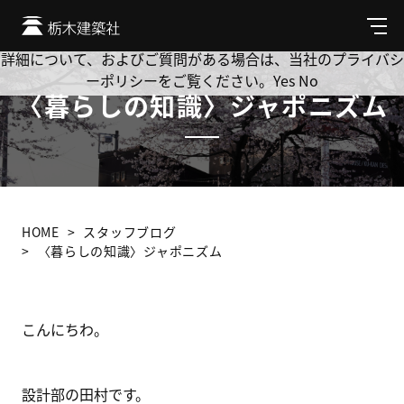
Cookie を使用して、お客様の活動を追跡してもよろしいです
か? 当社ではお客様のプライバシーを極めて重視しています。
メ
ニ
詳細について、およびご質問がある場合は、当社のプライバシ
ュ
ーポリシーをご覧ください。
Yes
No
ー
〈暮らしの知識〉ジャポニズム
HOME
スタッフブログ
〈暮らしの知識〉ジャポニズム
こんにちわ。
設計部の田村です。