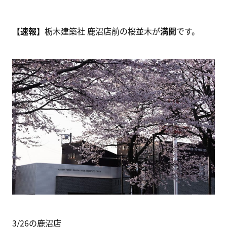
【速報】
栃木建築社 鹿沼店前の桜並木が
満開
です。
3/26の鹿沼店