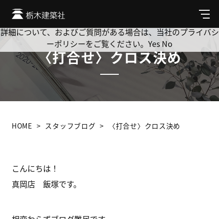
Cookie を使用して、お客様の活動を追跡してもよろしいです
か? 当社ではお客様のプライバシーを極めて重視しています。
メ
ニ
詳細について、およびご質問がある場合は、当社のプライバシ
ュ
ーポリシーをご覧ください。
Yes
No
ー
〈打合せ〉クロス決め
HOME
スタッフブログ
〈打合せ〉クロス決め
こんにちは！
真岡店 飯塚です。