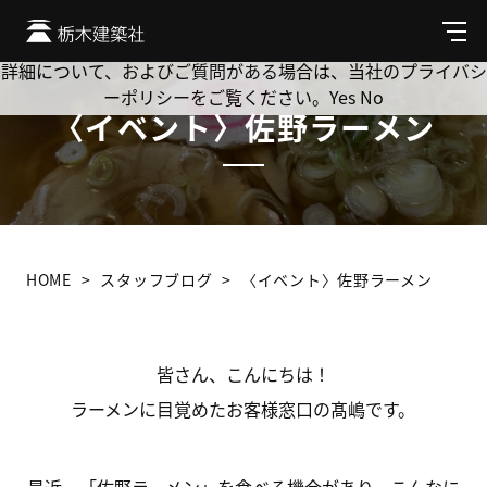
Cookie を使用して、お客様の活動を追跡してもよろしいです
か? 当社ではお客様のプライバシーを極めて重視しています。
メ
ニ
詳細について、およびご質問がある場合は、当社のプライバシ
ュ
ーポリシーをご覧ください。
Yes
No
ー
〈イベント〉佐野ラーメン
HOME
スタッフブログ
〈イベント〉佐野ラーメン
皆さん、こんにちは！
ラーメンに目覚めたお客様窓口の髙嶋です。