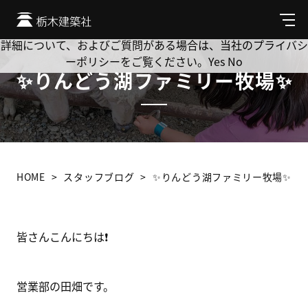
Cookie を使用して、お客様の活動を追跡してもよろしいです
か? 当社ではお客様のプライバシーを極めて重視しています。
メ
ニ
詳細について、およびご質問がある場合は、当社のプライバシ
ュ
ーポリシーをご覧ください。
Yes
No
ー
✨りんどう湖ファミリー牧場✨
HOME
スタッフブログ
✨りんどう湖ファミリー牧場✨
皆さんこんにちは❗
営業部の田畑です。