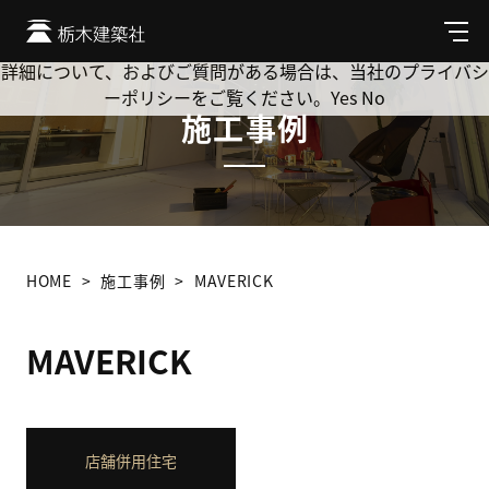
Cookie を使用して、お客様の活動を追跡してもよろしいです
か? 当社ではお客様のプライバシーを極めて重視しています。
メ
ニ
詳細について、およびご質問がある場合は、当社のプライバシ
ュ
ーポリシーをご覧ください。
Yes
No
ー
施工事例
HOME
施工事例
MAVERICK
MAVERICK
店舗併用住宅