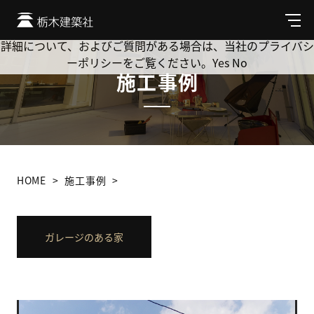
Cookie を使用して、お客様の活動を追跡してもよろしいです
か? 当社ではお客様のプライバシーを極めて重視しています。
メ
ニ
詳細について、およびご質問がある場合は、当社のプライバシ
ュ
ーポリシーをご覧ください。
Yes
No
ー
施工事例
HOME
施工事例
ガレージのある家