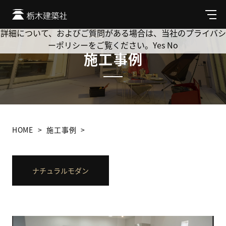
Cookie を使用して、お客様の活動を追跡してもよろしいです
か? 当社ではお客様のプライバシーを極めて重視しています。
メ
ニ
詳細について、およびご質問がある場合は、当社のプライバシ
ュ
ーポリシーをご覧ください。
Yes
No
ー
施工事例
HOME
施工事例
ナチュラルモダン