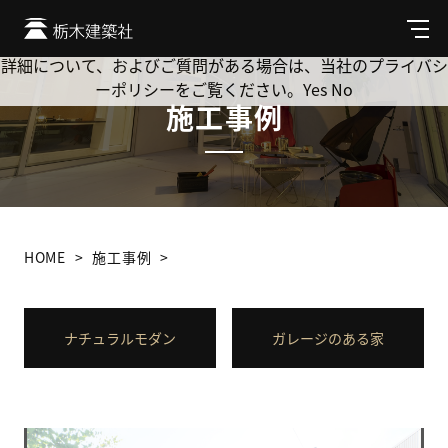
Cookie を使用して、お客様の活動を追跡してもよろしいです
か? 当社ではお客様のプライバシーを極めて重視しています。
メ
ニ
詳細について、およびご質問がある場合は、当社のプライバシ
ュ
ーポリシーをご覧ください。
Yes
No
ー
施工事例
HOME
施工事例
ナチュラルモダン
ガレージのある家