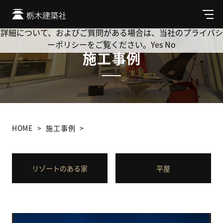
Cookie を使用して、お客様の活動を追跡してもよろしいです
か? 当社ではお客様のプライバシーを極めて重視しています。
メ
ニ
詳細について、およびご質問がある場合は、当社のプライバシ
ュ
ーポリシーをご覧ください。
Yes
No
ー
施工事例
HOME
施工事例
リゾートのある家
平屋