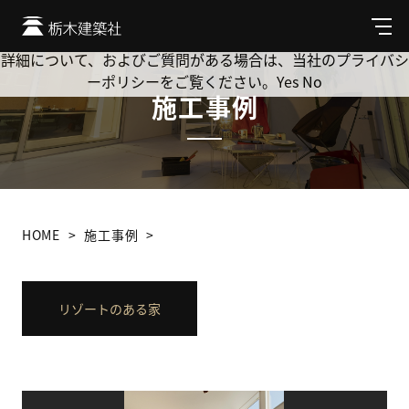
Cookie を使用して、お客様の活動を追跡してもよろしいです
か? 当社ではお客様のプライバシーを極めて重視しています。
メ
ニ
詳細について、およびご質問がある場合は、当社のプライバシ
ュ
ーポリシーをご覧ください。
Yes
No
ー
施工事例
HOME
施工事例
リゾートのある家