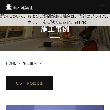
Cookie を使用して、お客様の活動を追跡してもよろしいです
か? 当社ではお客様のプライバシーを極めて重視しています。
メ
ニ
詳細について、およびご質問がある場合は、当社のプライバシ
ュ
ーポリシーをご覧ください。
Yes
No
ー
施工事例
HOME
施工事例
リゾートのある家