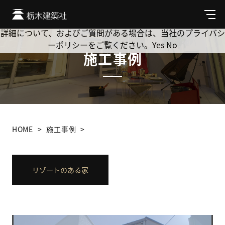
Cookie を使用して、お客様の活動を追跡してもよろしいです
か? 当社ではお客様のプライバシーを極めて重視しています。
メ
ニ
詳細について、およびご質問がある場合は、当社のプライバシ
ュ
ーポリシーをご覧ください。
Yes
No
ー
施工事例
HOME
施工事例
リゾートのある家