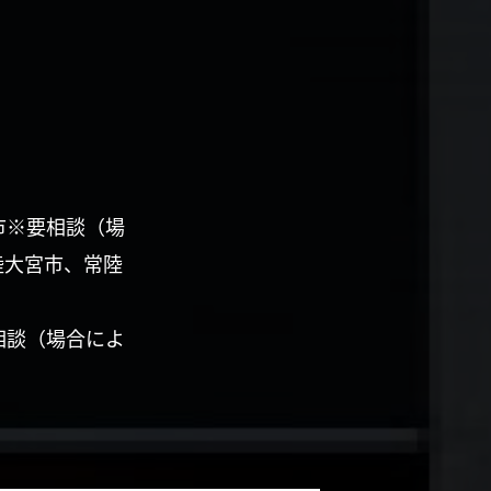
市※要相談（場
陸大宮市、常陸
相談（場合によ